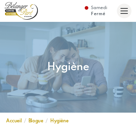
Samedi
taire Bélanger Paré et associés
Fermé
Hygiène
Accueil
Blogue
Hygiène