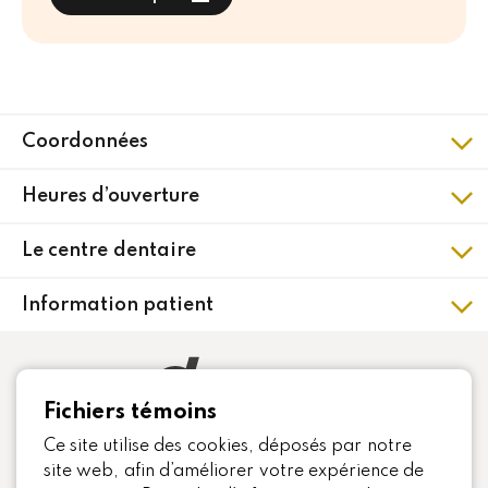
Coordonnées
101 Boulevard Monchamp,
Heures d’ouverture
Saint-Constant,
QC J5A 1P1
Lundi
8h
à
16h30
Le centre dentaire
Mardi
8h
à
20h30
Itinéraire
Mercredi
À propos
8h
à
16h
Information patient
Jeudi
8h
à
20h30
Équipe
Zone patient
Vendredi
8h
à
16h
Témoignages
Formulaire médical
Samedi
Fermé
Carrières
Fichiers témoins
Dimanche
Fermé
Avant / après un traitement
Nous joindre
Ce site utilise des cookies, déposés par notre
Enfant / Bébé
Politique de confidentialité
site web, afin d’améliorer votre expérience de