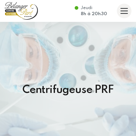
Jeudi
taire Bélanger Paré et associés
8h
à
20h30
Centrifugeuse PRF