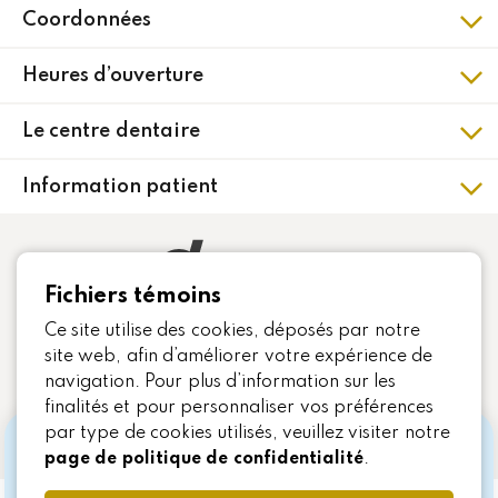
Coordonnées
101 Boulevard Monchamp,
Heures d’ouverture
Saint-Constant,
QC J5A 1P1
Lundi
8h
à
16h30
Le centre dentaire
Mardi
8h
à
20h30
Itinéraire
Mercredi
À propos
8h
à
16h
Information patient
Jeudi
8h
à
20h30
Équipe
Zone patient
Vendredi
8h
à
16h
Témoignages
Formulaire médical
Samedi
Fermé
Carrières
Fichiers témoins
Dimanche
Fermé
Avant / après un traitement
Nous joindre
Ce site utilise des cookies, déposés par notre
Enfant / Bébé
Politique de confidentialité
site web, afin d’améliorer votre expérience de
Évaluation post-traitement
navigation. Pour plus d’information sur les
Suivez-nous
Politique sur les témoins
finalités et pour personnaliser vos préférences
par type de cookies utilisés, veuillez visiter notre
📣 Régime canadien de soins
page de politique de confidentialité
.
dentaires