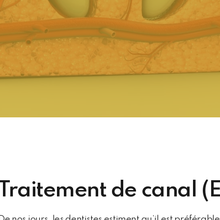
Traitement de canal (
De nos jours, les dentistes estiment qu’il est préférabl