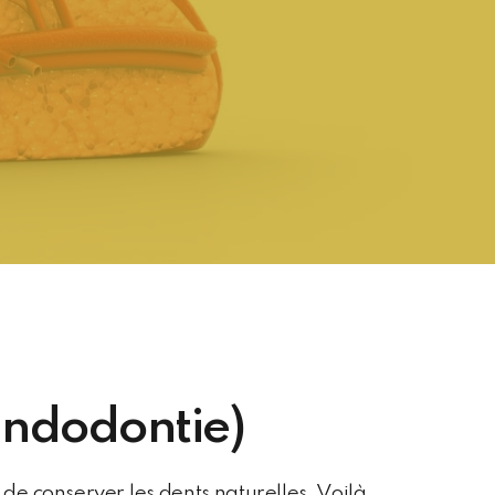
Endodontie)
e de conserver les dents naturelles. Voilà