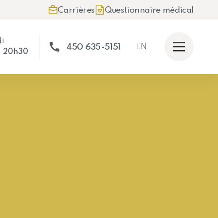
Carrières
Questionnaire médical
di
EN
450 635-5151
à
20h30