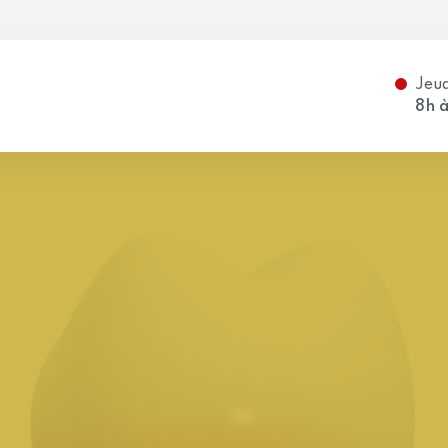
Jeu
8h
sociés